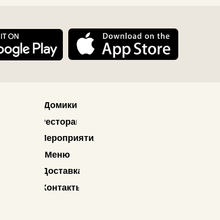
роприятия
еню
ставка
нтакты