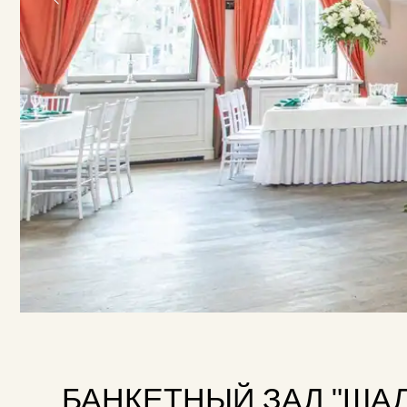
БАНКЕТНЫЙ ЗАЛ "ШАЛЕ"
Банкетный зал «Шале» — идеальное место для ва
главного здания, этот зал окружён большими окна
Благодаря панорамным окнам, пространство напол