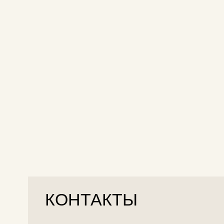
КОНТАКТЫ
-Банкетный менеджер
+7 (499) 408-7918
+7 (499) 342-8418
+7 (926) 803-8667
info@zastavarest.ru
Адрес: