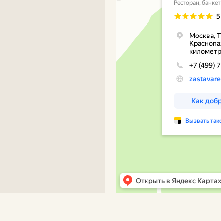
ОЖЕНИЕ
Д
лекс "Калужская Застава"
Ре
с», ИНН 7751513785