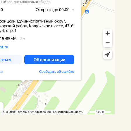
омики
сторан