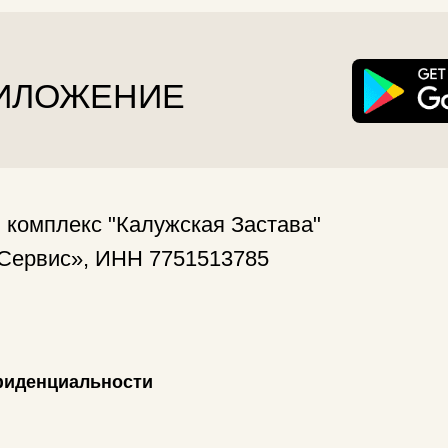
Ме
М
До
циальности
Ко