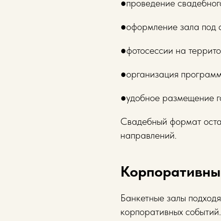
●проведение свадебног
●оформление зала под 
●фотосессии на террит
●организация програм
●удобное размещение г
Свадебный формат оста
направлений.
Корпоративны
Банкетные залы подходя
корпоративных событий.