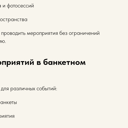
а и фотосессий
ространства
 проводить мероприятия без ограничений
ию.
приятий в банкетном
 для различных событий:
банкеты
риятия