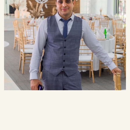
КОНТАКТЫ
+7 (499) 408-7918
-Банкетный менеджер
+7 (499) 342-8418
+7 (926) 803-8667
info@zastavarest.ru
Адрес:
Калужское шоссе, 47-й километр, 4, стр. 1
Режим работы:
Ежедневно, с 09:00 до 23:00