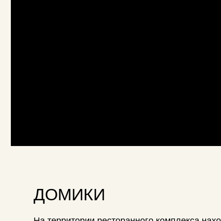
ДОМИКИ
На территории ресторанного комплекса находятся
вместимостью до 30 человек. Домики оснащены от
изысканными блюдами из нашего меню в уютной об
Вместимость домиков составляет от 4 до 30 челове