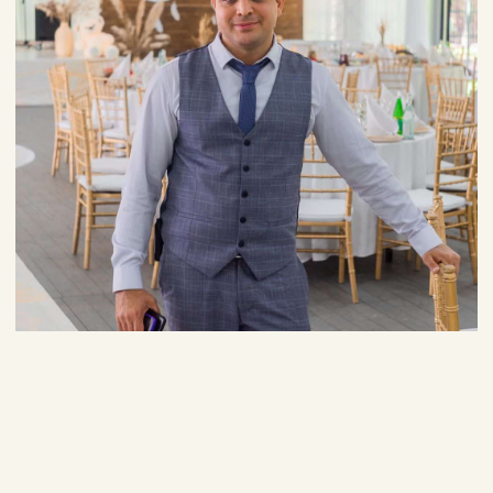
КОНТАКТЫ
+7 (499) 408-7918
-Банкетный менеджер
+7 (499) 342-8418
+7 (926) 803-8667
info@zastavarest.ru
Адрес:
Калужское шоссе, 47-й километр, 4, стр. 1
Режим работы:
Ежедневно, с 09:00 до 23:00